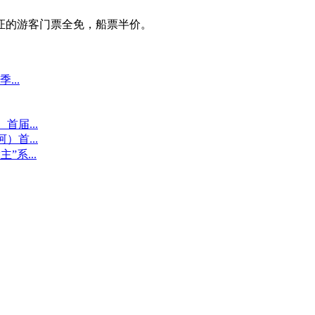
证的游客门票全免，船票半价。
...
届...
首...
系...