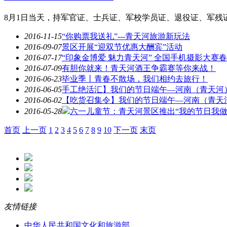
8月1日当天，持军官证、士兵证、军校学员证、退役证、军残
2016-11-15
“你购票我送礼”---青天河旅游新玩法
2016-09-07
景区开展“迎双节优惠大酬宾”活动
2016-07-17
“印象金博爱 魅力青天河” 全国手机摄影大赛春季
2016-07-09
有胆你就来！青天河酒王争霸赛等你来战！
2016-06-23
毕业季丨青春不散场，我们相约去旅行！
2016-06-05
手工绝活汇】我们的节日端午—河南（青天河）首
2016-06-02
【吃货召集令】我们的节日端午—河南（青天河）
2016-05-28
六一儿童节：青天河景区推出“我的节日我做主”
首页
上一页
1
2
3
4
5
6
7
8
9
10
下一页
末页
友情链接
中华人民共和国文化和旅游部