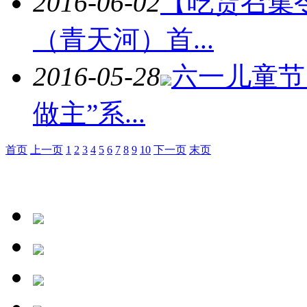
2016-06-02
【吃货召集
（青天河）首...
2016-05-28
六一儿童节
做主”系...
首页
上一页
1
2
3
4
5
6
7
8
9
10
下一页
末页