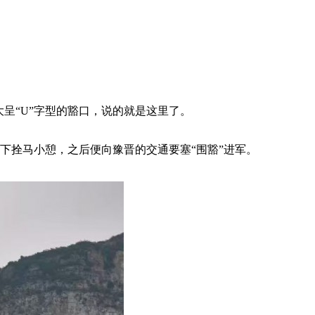
呈“U”字型的豁口，说的就是这里了。
下拴马小憩，之后便向豫晋的交通要塞“围豁”进军。