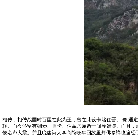
相传，相传战国时百里在此为王，曾在此设卡堵住晋、 豫 通
转。而今还留有碉堡、哨卡、住军房屋数十间等遗迹
。而且，
便名声大震。并且晚唐诗人李商隐晚年回故里拜佛参禅也途经