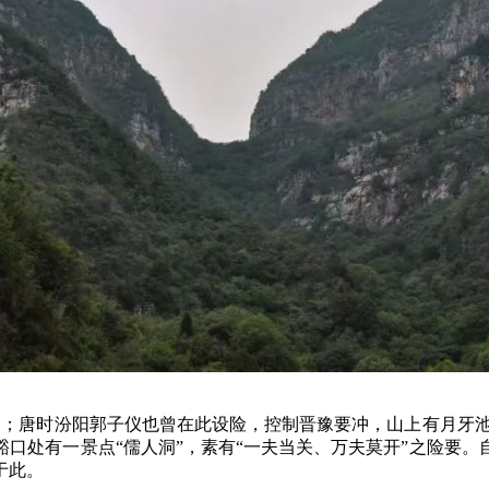
道；唐时汾阳郭子仪也曾在此设险，控制晋豫要冲，山上有月牙
豁口处有一景点“儒人洞”，素有“一夫当关、万夫莫开”之险要。
于此。