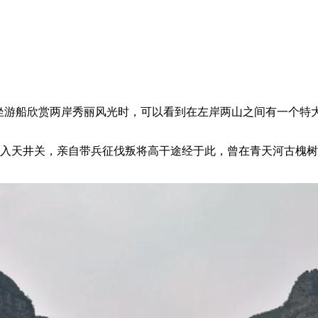
坐游船欣赏两岸秀丽风光时，可以看到在左岸两山之间有一个特大
坂入天井关，亲自带兵征伐叛将高干途经于此，曾在青天河古槐树