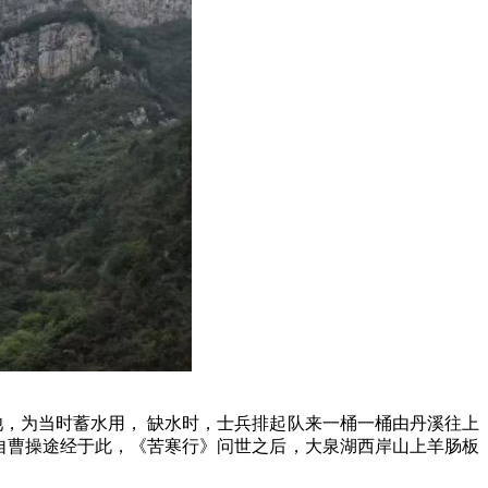
池，为当时蓄水用， 缺水时，士兵排起队来一桶一桶由丹溪往上
自曹操途经于此，《苦寒行》问世之后，
大泉湖西岸山上
羊肠板