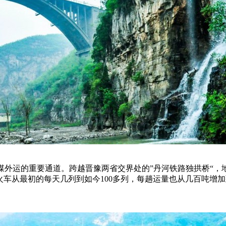
煤外运的重要通道。跨越晋豫两省交界处的”丹河铁路独拱桥“，
火车从最初的每天几列到如今100多列，每趟运量也从几百吨增加到