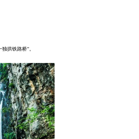
一独拱铁路桥”。