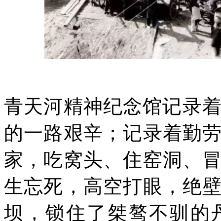
青天河精神纪念馆
记录着
的一路艰辛；
记录着勤
家，吃窝头、住窑洞、
生忘死，高空打眼，绝
坝，锁住了桀骜不驯的