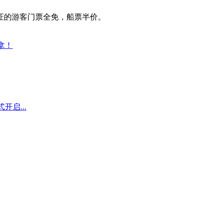
证的游客门票全免，船票半价。
拿！
启...