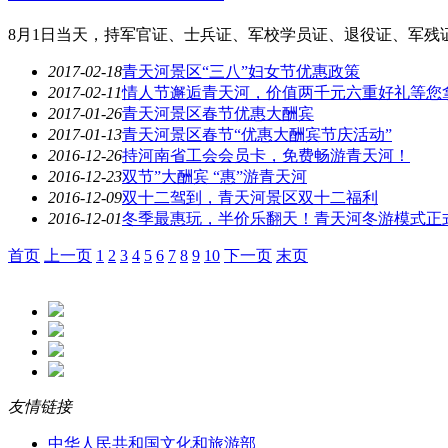
8月1日当天，持军官证、士兵证、军校学员证、退役证、军残
2017-02-18
青天河景区“三八”妇女节优惠政策
2017-02-11
情人节邂逅青天河，价值两千元六重好礼等您
2017-01-26
青天河景区春节优惠大酬宾
2017-01-13
青天河景区春节“优惠大酬宾节庆活动”
2016-12-26
持河南省工会会员卡，免费畅游青天河！
2016-12-23
双节”大酬宾 “惠”游青天河
2016-12-09
双十二驾到，青天河景区双十二福利
2016-12-01
冬季最惠玩，半价乐翻天！青天河冬游模式正式开
首页
上一页
1
2
3
4
5
6
7
8
9
10
下一页
末页
友情链接
中华人民共和国文化和旅游部